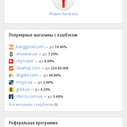
Яндекс.Браузер
Популярные магазины с кэшбэком
banggood.com
— до
10.40%
answear.ua
— до
7.20%
city.travel
— до
6.00%
cleartrip.com
— до
224.00 INR
dhgate.com
— до
40.80%
moyo.ua
— до
2.00%
gold.ua
— до
4.24%
chicco.com.ua
— до
5.60%
Все магазины с кэшбэком
(8)
Реферальная программа