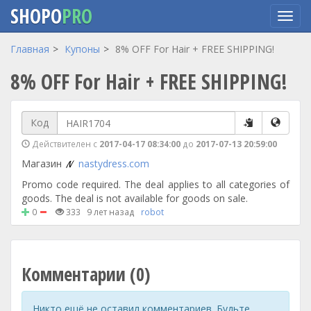
SHOPO
PRO
Перейти
Главная
Купоны
8% OFF For Hair + FREE SHIPPING!
к
8% OFF For Hair + FREE SHIPPING!
основному
содержанию
Код
Действителен с
2017-04-17 08:34:00
до
2017-07-13 20:59:00
Магазин
nastydress.com
Promo code required. The deal applies to all categories of
goods. The deal is not available for goods on sale.
0
333
9 лет назад
robot
Комментарии (0)
Никто ещё не оставил комментариев. Будьте