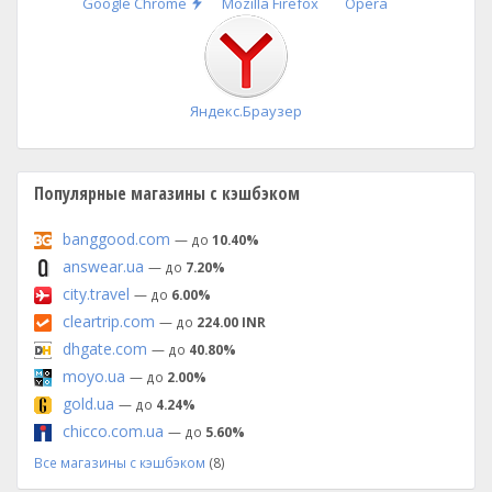
Быстрая
Google Chrome
Mozilla Firefox
Opera
установка
Яндекс.Браузер
Популярные магазины с кэшбэком
banggood.com
— до
10.40%
answear.ua
— до
7.20%
city.travel
— до
6.00%
cleartrip.com
— до
224.00 INR
dhgate.com
— до
40.80%
moyo.ua
— до
2.00%
gold.ua
— до
4.24%
chicco.com.ua
— до
5.60%
Все магазины с кэшбэком
(8)