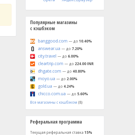
Популярные магазины
с кэшбэком
banggood.com
— до
10.40%
answear.ua
— до
7.20%
city.travel
— до
6.00%
cleartrip.com
— до
224.00 INR
dhgate.com
— до
40.80%
moyo.ua
— до
2.00%
gold.ua
— до
4.24%
chicco.com.ua
— до
5.60%
Все магазины с кэшбэком
(8)
Реферальная программа
Текущая реферальная ставка
15%