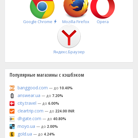
Быстрая
Google Chrome
Mozilla Firefox
Opera
установка
Яндекс.Браузер
Популярные магазины с кэшбэком
banggood.com
— до
10.40%
answear.ua
— до
7.20%
city.travel
— до
6.00%
cleartrip.com
— до
224.00 INR
dhgate.com
— до
40.80%
moyo.ua
— до
2.00%
gold.ua
— до
4.24%