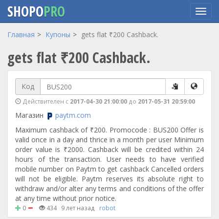
SHOPO
PRO
Перейти
Главная
Купоны
gets flat ₹200 Cashback.
к
gets flat ₹200 Cashback.
основному
содержанию
Код
Действителен с
2017-04-30 21:00:00
до
2017-05-31 20:59:00
Магазин
paytm.com
​Maximum cashback of ₹200. Promocode : BUS200 Offer is
valid once in a day and thrice in a month per user Minimum
order value is ₹2000. Cashback will be credited within 24
hours of the transaction. User needs to have verified
mobile number on Paytm to get cashback Cancelled orders
will not be eligible. Paytm reserves its absolute right to
withdraw and/or alter any terms and conditions of the offer
at any time without prior notice.
0
434
9 лет назад
robot