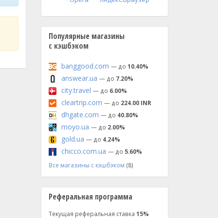
Популярные магазины
с кэшбэком
banggood.com
— до
10.40%
answear.ua
— до
7.20%
city.travel
— до
6.00%
cleartrip.com
— до
224.00 INR
dhgate.com
— до
40.80%
moyo.ua
— до
2.00%
gold.ua
— до
4.24%
chicco.com.ua
— до
5.60%
Все магазины с кэшбэком
(8)
Реферальная программа
Текущая реферальная ставка
15%