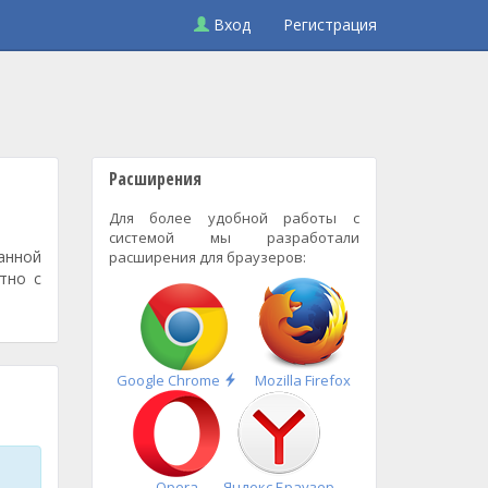
Вход
Регистрация
Расширения
Для более удобной работы с
системой мы разработали
анной
расширения для браузеров:
тно с
Быстрая
Google Chrome
Mozilla Firefox
установка
Opera
Яндекс.Браузер