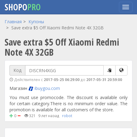
SHOPO
PRO
Перейти
Главная
Купоны
к
Save extra $5 Off Xiaomi Redmi Note 4X 32GB
основному
Save extra $5 Off Xiaomi Redmi
содержанию
Note 4X 32GB
Код
Действителен с
2017-05-25 06:29:00
до
2017-05-31 20:59:00
Магазин
ibuygou.com
You must use promocode. The discount is available only
for certain category.There is no minimum order value. The
promotion is available for all customers of the store.
0
321
9 лет назад
robot