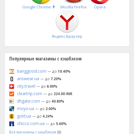
Быстрая
Google Chrome
Mozilla Firefox
Opera
установка
Яндекс.Браузер
Популярные магазины с кэшбэком
banggood.com
— до
10.40%
answear.ua
— до
7.20%
city.travel
— до
6.00%
cleartrip.com
— до
224.00 INR
dhgate.com
— до
40.80%
moyo.ua
— до
2.00%
gold.ua
— до
4.24%
chicco.com.ua
— до
5.60%
Все магазины с кэшбэком
(8)