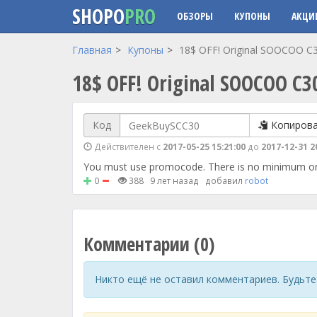
SHOPO
PRO
ОБЗОРЫ
КУПОНЫ
АКЦИ
Перейти к основному содержанию
Главная
Купоны
18$ OFF! Original SOOCOO C3
18$ OFF! Original SOOCOO C3
Код
Копиров
Действителен с
2017-05-25 15:21:00
до
2017-12-31 2
You must use promocode. There is no minimum or
0
388
9 лет назад
добавил
robot
Комментарии (0)
Никто ещё не оставил комментариев. Будьте