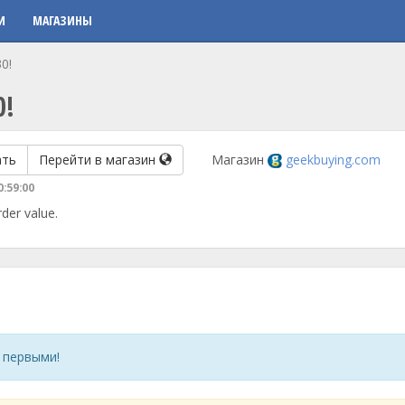
И
МАГАЗИНЫ
0!
0!
ать
Перейти в магазин
Магазин
geekbuying.com
0:59:00
der value.
 первыми!