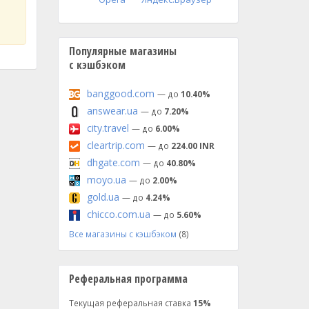
Популярные магазины
с кэшбэком
banggood.com
— до
10.40%
answear.ua
— до
7.20%
city.travel
— до
6.00%
cleartrip.com
— до
224.00 INR
dhgate.com
— до
40.80%
moyo.ua
— до
2.00%
gold.ua
— до
4.24%
chicco.com.ua
— до
5.60%
Все магазины с кэшбэком
(8)
Реферальная программа
Текущая реферальная ставка
15%