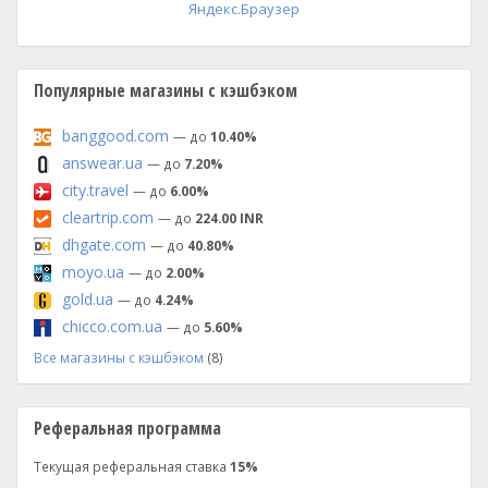
Яндекс.Браузер
Популярные магазины с кэшбэком
banggood.com
— до
10.40%
answear.ua
— до
7.20%
city.travel
— до
6.00%
cleartrip.com
— до
224.00 INR
dhgate.com
— до
40.80%
moyo.ua
— до
2.00%
gold.ua
— до
4.24%
chicco.com.ua
— до
5.60%
Все магазины с кэшбэком
(8)
Реферальная программа
Текущая реферальная ставка
15%