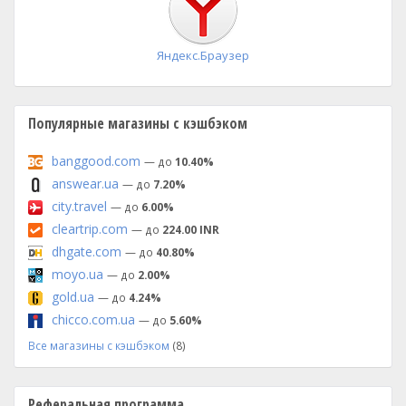
Яндекс.Браузер
Популярные магазины с кэшбэком
banggood.com
— до
10.40%
answear.ua
— до
7.20%
city.travel
— до
6.00%
cleartrip.com
— до
224.00 INR
dhgate.com
— до
40.80%
moyo.ua
— до
2.00%
gold.ua
— до
4.24%
chicco.com.ua
— до
5.60%
Все магазины с кэшбэком
(8)
Реферальная программа