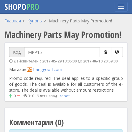
SHOPO
PRO
Перейти
Главная
Купоны
Machinery Parts May Promotion!
к
Machinery Parts May Promotion!
основному
содержанию
Код
Действителен с
2017-05-29 13:05:00
до
2017-06-10 20:59:00
Магазин
banggood.com
Promo code required. The deal applies to a specific group
of goods. The deal is available for all customers of the e-
store. The deal is available without amount restrictions.
0
310
9 лет назад
robot
Комментарии (0)