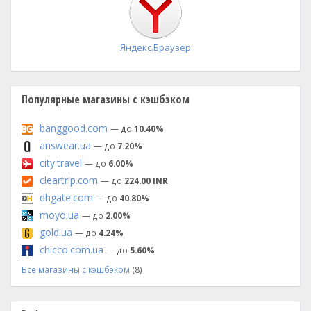
Яндекс.Браузер
Популярные магазины с кэшбэком
banggood.com
— до
10.40%
answear.ua
— до
7.20%
city.travel
— до
6.00%
cleartrip.com
— до
224.00 INR
dhgate.com
— до
40.80%
moyo.ua
— до
2.00%
gold.ua
— до
4.24%
chicco.com.ua
— до
5.60%
Все магазины с кэшбэком
(8)