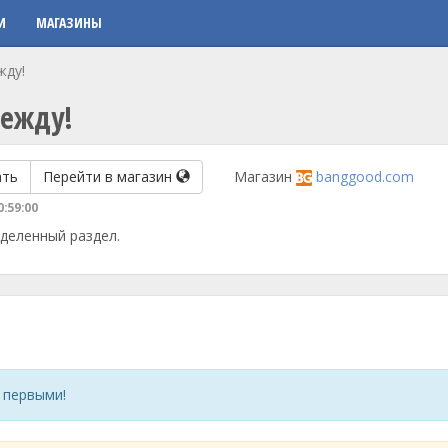
И
МАГАЗИНЫ
жду!
дежду!
ать
Перейти в магазин
Магазин
banggood.com
0:59:00
деленный раздел.
 первыми!