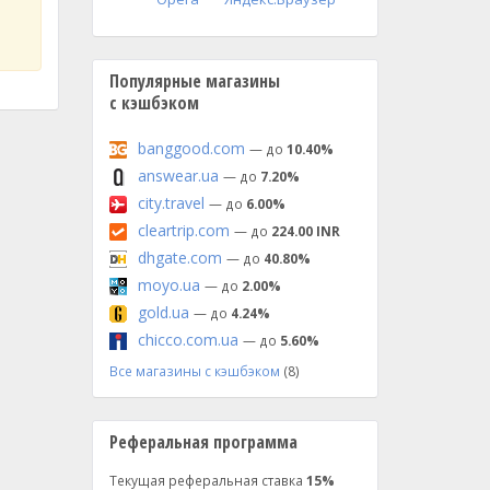
Популярные магазины
с кэшбэком
banggood.com
— до
10.40%
answear.ua
— до
7.20%
city.travel
— до
6.00%
cleartrip.com
— до
224.00 INR
dhgate.com
— до
40.80%
moyo.ua
— до
2.00%
gold.ua
— до
4.24%
chicco.com.ua
— до
5.60%
Все магазины с кэшбэком
(8)
Реферальная программа
Текущая реферальная ставка
15%