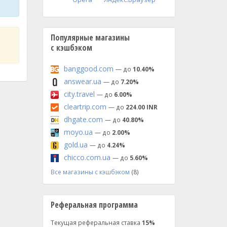
Популярные магазины
с кэшбэком
banggood.com
— до
10.40%
answear.ua
— до
7.20%
city.travel
— до
6.00%
cleartrip.com
— до
224.00 INR
dhgate.com
— до
40.80%
moyo.ua
— до
2.00%
gold.ua
— до
4.24%
chicco.com.ua
— до
5.60%
Все магазины с кэшбэком
(8)
Реферальная программа
Текущая реферальная ставка
15%