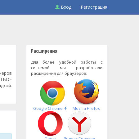
Вход
Регистрация
Расширения
Для более удобной работы с
системой мы разработали
неров
расширения для браузеров:
, ТВОЕ
идкой.
Быстрая
Google Chrome
Mozilla Firefox
установка
Opera
Яндекс.Браузер