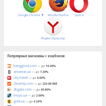
Быстрая
Google Chrome
Mozilla Firefox
Opera
установка
Яндекс.Браузер
Популярные магазины с кэшбэком
banggood.com
— до
10.40%
answear.ua
— до
7.20%
city.travel
— до
6.00%
cleartrip.com
— до
224.00 INR
dhgate.com
— до
40.80%
moyo.ua
— до
2.00%
gold.ua
— до
4.24%