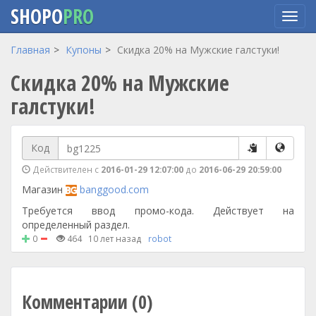
SHOPO
PRO
Перейти
Главная
Купоны
Скидка 20% на Мужские галстуки!
к
Скидка 20% на Мужские
основному
содержанию
галстуки!
Код
Действителен с
2016-01-29 12:07:00
до
2016-06-29 20:59:00
Магазин
banggood.com
Требуется ввод промо-кода. Действует на
определенный раздел.
0
464
10 лет назад
robot
Комментарии (0)