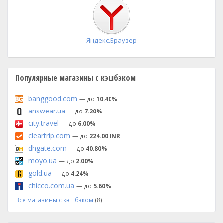
установка
Яндекс.Браузер
Популярные магазины с кэшбэком
banggood.com
— до
10.40%
answear.ua
— до
7.20%
city.travel
— до
6.00%
cleartrip.com
— до
224.00 INR
dhgate.com
— до
40.80%
moyo.ua
— до
2.00%
gold.ua
— до
4.24%
chicco.com.ua
— до
5.60%
Все магазины с кэшбэком
(8)