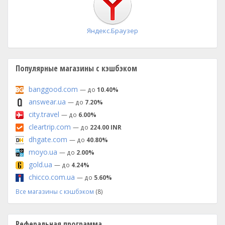
Яндекс.Браузер
Популярные магазины с кэшбэком
banggood.com
— до
10.40%
answear.ua
— до
7.20%
city.travel
— до
6.00%
cleartrip.com
— до
224.00 INR
dhgate.com
— до
40.80%
moyo.ua
— до
2.00%
gold.ua
— до
4.24%
chicco.com.ua
— до
5.60%
Все магазины с кэшбэком
(8)
Реферальная программа