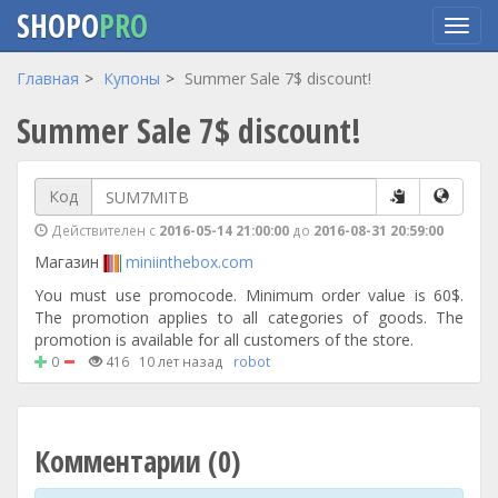
SHOPO
PRO
Перейти
Главная
Купоны
Summer Sale 7$ discount!
к
Summer Sale 7$ discount!
основному
содержанию
Код
Действителен с
2016-05-14 21:00:00
до
2016-08-31 20:59:00
Магазин
miniinthebox.com
You must use promocode. Minimum order value is 60$.
The promotion applies to all categories of goods. The
promotion is available for all customers of the store.
0
416
10 лет назад
robot
Комментарии (0)