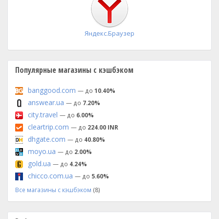
Яндекс.Браузер
Популярные магазины с кэшбэком
banggood.com
— до
10.40%
answear.ua
— до
7.20%
city.travel
— до
6.00%
cleartrip.com
— до
224.00 INR
dhgate.com
— до
40.80%
moyo.ua
— до
2.00%
gold.ua
— до
4.24%
chicco.com.ua
— до
5.60%
Все магазины с кэшбэком
(8)