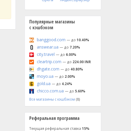
Популярные магазины
с кэшбэком
banggood.com
— до
10.40%
answear.ua
— до
7.20%
city.travel
— до
6.00%
cleartrip.com
— до
224.00 INR
dhgate.com
— до
40.80%
moyo.ua
— до
2.00%
gold.ua
— до
4.24%
chicco.com.ua
— до
5.60%
Все магазины с кэшбэком
(8)
Реферальная программа
Текущая реферальная ставка
15%