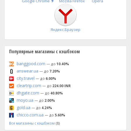
Быстрая
Google Chrome
Mozilla Firefox
Opera
установка
Яндекс.Браузер
Популярные магазины с кэшбэком
banggood.com
— до
10.40%
answear.ua
— до
7.20%
city.travel
— до
6.00%
cleartrip.com
— до
224.00 INR
dhgate.com
— до
40.80%
moyo.ua
— до
2.00%
gold.ua
— до
4.24%
chicco.com.ua
— до
5.60%
Все магазины с кэшбэком
(8)