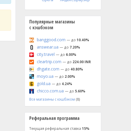
Популярные магазины
с кэшбэком
banggood.com
— до
10.40%
answear.ua
— до
7.20%
city.travel
— до
6.00%
cleartrip.com
— до
224.00 INR
dhgate.com
— до
40.80%
moyo.ua
— до
2.00%
gold.ua
— до
4.24%
chicco.com.ua
— до
5.60%
Все магазины с кэшбэком
(8)
Реферальная программа
Текущая реферальная ставка
15%