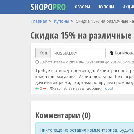
SHOPO
PRO
ОБЗОРЫ
КУПОНЫ
АКЦИ
Перейти к основному содержанию
Главная
Купоны
Скидка 15% на различные ка
Скидка 15% на различные 
Код
Копиров
Действителен с
2017-06-08 21:00:00
до
2017-06-15 2
Требуется ввод промокода. Акция распростра
клиентов магазина. Акция доступна без огр
другими акциями, скидками по другим промоко
0
335
9 лет назад
добавил
robot
Комментарии (0)
Никто ещё не оставил комментариев. Будьте