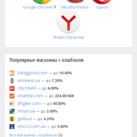
Быстрая
Google Chrome
Mozilla Firefox
Opera
установка
Яндекс.Браузер
Популярные магазины с кэшбэком
banggood.com
— до
10.40%
answear.ua
— до
7.20%
city.travel
— до
6.00%
cleartrip.com
— до
224.00 INR
dhgate.com
— до
40.80%
moyo.ua
— до
2.00%
gold.ua
— до
4.24%
chicco.com.ua
— до
5.60%
Все магазины с кэшбэком
(8)