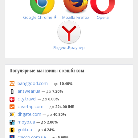
Быстрая
Google Chrome
Mozilla Firefox
Opera
установка
Яндекс.Браузер
Популярные магазины с кэшбэком
banggood.com
— до
10.40%
answear.ua
— до
7.20%
city.travel
— до
6.00%
cleartrip.com
— до
224.00 INR
dhgate.com
— до
40.80%
moyo.ua
— до
2.00%
gold.ua
— до
4.24%
chicco.com.ua
— до
5.60%