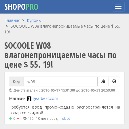
SHOPO
PRO
Перейти
Главная
Купоны
к
SOCOOLE W08 влагонепроницаемые часы по цене $ 55.
основному
19!
содержанию
SOCOOLE W08
влагонепроницаемые часы по
цене $ 55. 19!
Код
Действителен с
2016-05-17 15:01:00
до
2016-05-31 20:59:00
Магазин
gearbest.com
Требуется ввод промо-кода.Не распространяется на
товар со скидкой
0
426
10 лет назад
robot