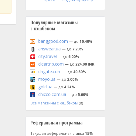
Популярные магазины
с кэшбэком
banggood.com
— до
10.40%
answear.ua
— до
7.20%
city.travel
— до
6.00%
cleartrip.com
— до
224.00 INR
dhgate.com
— до
40.80%
moyo.ua
— до
2.00%
gold.ua
— до
4.24%
chicco.com.ua
— до
5.60%
Все магазины с кэшбэком
(8)
Реферальная программа
Текущая реферальная ставка
15%