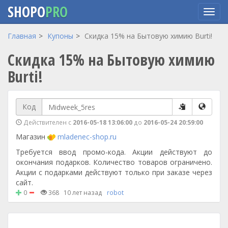
SHOPO
PRO
Перейти
Главная
Купоны
Скидка 15% на Бытовую химию Burti!
к
Скидка 15% на Бытовую химию
основному
содержанию
Burti!
Код
Действителен с
2016-05-18 13:06:00
до
2016-05-24 20:59:00
Магазин
mladenec-shop.ru
Требуется ввод промо-кода. Акции действуют до
окончания подарков. Количество товаров ограничено.
Акции с подарками действуют только при заказе через
сайт.
0
368
10 лет назад
robot