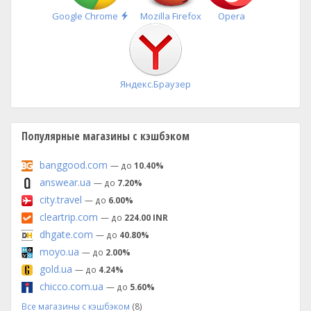
Быстрая
Google Chrome
Mozilla Firefox
Opera
установка
Яндекс.Браузер
Популярные магазины с кэшбэком
banggood.com
— до
10.40%
answear.ua
— до
7.20%
city.travel
— до
6.00%
cleartrip.com
— до
224.00 INR
dhgate.com
— до
40.80%
moyo.ua
— до
2.00%
gold.ua
— до
4.24%
chicco.com.ua
— до
5.60%
Все магазины с кэшбэком
(8)