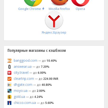
Быстрая
Google Chrome
Mozilla Firefox
Opera
установка
Яндекс.Браузер
Популярные магазины с кэшбэком
banggood.com
— до
10.40%
answear.ua
— до
7.20%
city.travel
— до
6.00%
cleartrip.com
— до
224.00 INR
dhgate.com
— до
40.80%
moyo.ua
— до
2.00%
gold.ua
— до
4.24%
chicco.com.ua
— до
5.60%