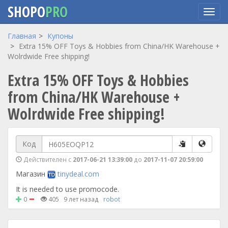
SHOPO
PRO
Перейти
Главная
Купоны
к
Extra 15% OFF Toys & Hobbies from China/HK Warehouse +
основному
Wolrdwide Free shipping!
содержанию
Extra 15% OFF Toys & Hobbies
from China/HK Warehouse +
Wolrdwide Free shipping!
Код
Действителен с
2017-06-21 13:39:00
до
2017-11-07 20:59:00
Магазин
tinydeal.com
It is needed to use promocode.
0
405
9 лет назад
robot