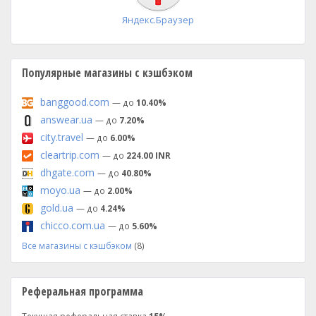
Яндекс.Браузер
Популярные магазины с кэшбэком
banggood.com
— до
10.40%
answear.ua
— до
7.20%
city.travel
— до
6.00%
cleartrip.com
— до
224.00 INR
dhgate.com
— до
40.80%
moyo.ua
— до
2.00%
gold.ua
— до
4.24%
chicco.com.ua
— до
5.60%
Все магазины с кэшбэком
(8)
Реферальная программа