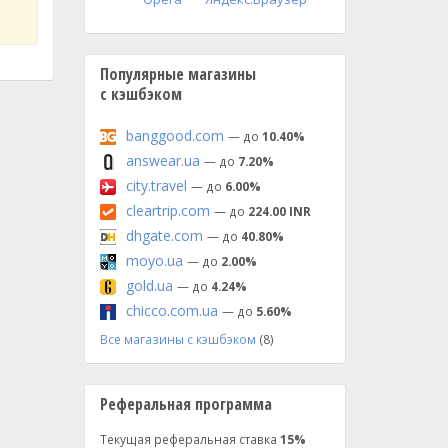
Популярные магазины
с кэшбэком
banggood.com
— до
10.40%
answear.ua
— до
7.20%
city.travel
— до
6.00%
cleartrip.com
— до
224.00 INR
dhgate.com
— до
40.80%
moyo.ua
— до
2.00%
gold.ua
— до
4.24%
chicco.com.ua
— до
5.60%
Все магазины с кэшбэком
(8)
Реферальная программа
Текущая реферальная ставка
15%