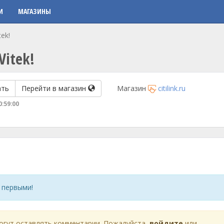
И
МАГАЗИНЫ
ek!
Vitek!
ать
Перейти в магазин
Магазин
citilink.ru
0:59:00
 первыми!
огут оставлять комментарии. Пожалуйста,
войдите
или