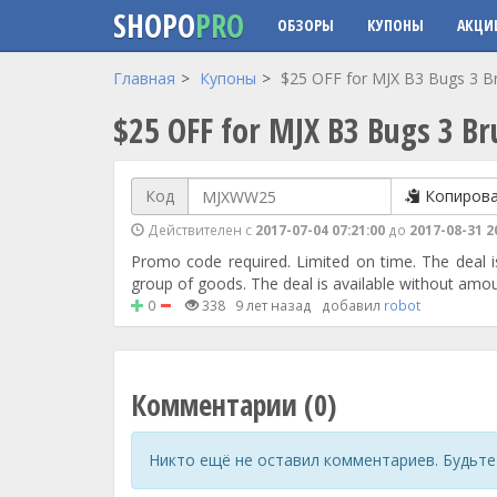
SHOPO
PRO
ОБЗОРЫ
КУПОНЫ
АКЦИ
Перейти к основному содержанию
Главная
Купоны
$25 OFF for MJX B3 Bugs 3 B
$25 OFF for MJX B3 Bugs 3 B
Код
Копиров
Действителен с
2017-07-04 07:21:00
до
2017-08-31 2
Promo code required. Limited on time. The deal is 
group of goods. The deal is available without amoun
0
338
9 лет назад
добавил
robot
Комментарии (0)
Никто ещё не оставил комментариев. Будьте