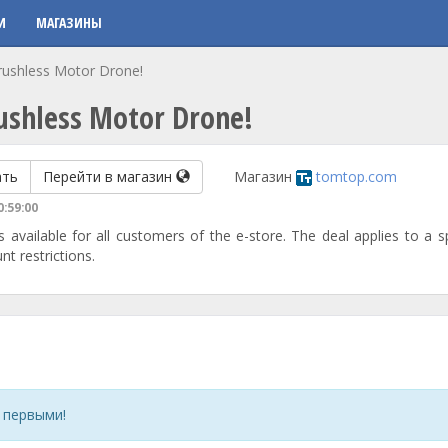
И
МАГАЗИНЫ
rushless Motor Drone!
rushless Motor Drone!
ать
Перейти в магазин
Магазин
tomtop.com
0:59:00
available for all customers of the e-store. The deal applies to a sp
t restrictions.
 первыми!