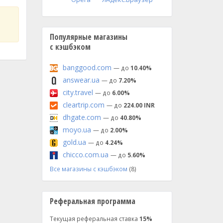
Популярные магазины
с кэшбэком
banggood.com
— до
10.40%
answear.ua
— до
7.20%
city.travel
— до
6.00%
cleartrip.com
— до
224.00 INR
dhgate.com
— до
40.80%
moyo.ua
— до
2.00%
gold.ua
— до
4.24%
chicco.com.ua
— до
5.60%
Все магазины с кэшбэком
(8)
Реферальная программа
Текущая реферальная ставка
15%