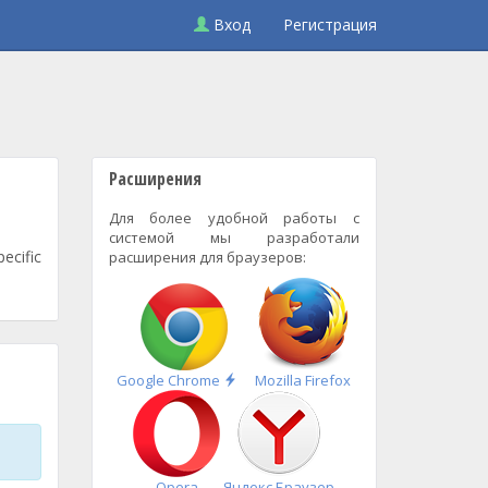
Вход
Регистрация
Расширения
Для более удобной работы с
системой мы разработали
ecific
расширения для браузеров:
Быстрая
Google Chrome
Mozilla Firefox
установка
Opera
Яндекс.Браузер