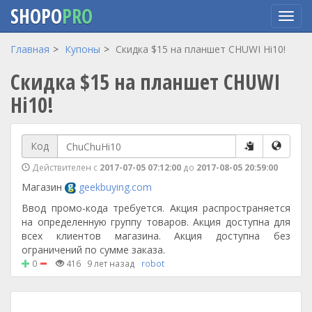
SHOPO
PRO
Перейти
Главная
Купоны
Скидка $15 на планшет CHUWI Hi10!
к
Скидка $15 на планшет CHUWI
основному
содержанию
Hi10!
Код
Действителен с
2017-07-05 07:12:00
до
2017-08-05 20:59:00
Магазин
geekbuying.com
Ввод промо-кода требуется. Акция распространяется
на определенную группу товаров. Акция доступна для
всех клиентов магазина. Акция доступна без
ограничений по сумме заказа.
0
416
9 лет назад
robot