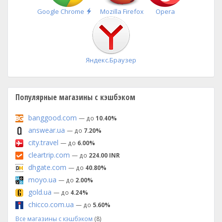
Быстрая
Google Chrome
Mozilla Firefox
Opera
установка
Яндекс.Браузер
Популярные магазины с кэшбэком
banggood.com
— до
10.40%
answear.ua
— до
7.20%
city.travel
— до
6.00%
cleartrip.com
— до
224.00 INR
dhgate.com
— до
40.80%
moyo.ua
— до
2.00%
gold.ua
— до
4.24%
chicco.com.ua
— до
5.60%
Все магазины с кэшбэком
(8)