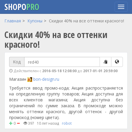
SHOPO
PRO
Перейти
Главная
Купоны
Скидки 40% на все оттенки красного!
к
Скидки 40% на все оттенки
основному
содержанию
красного!
Код
Действителен с
2016-05-18 12:08:00
до
2017-01-01 20:59:00
Магазин
bon-design.ru
Требуется ввод промо-кода; Акция распространяется
на определенную группу товаров; Акция доступна для
всех клиентов магазина; Акция доступна без
ограничений по сумме заказа. В промокоде можно
менять оттенки красного, другой оттенок - другой
промокод (номер цвета).
0
397
10 лет назад
robot