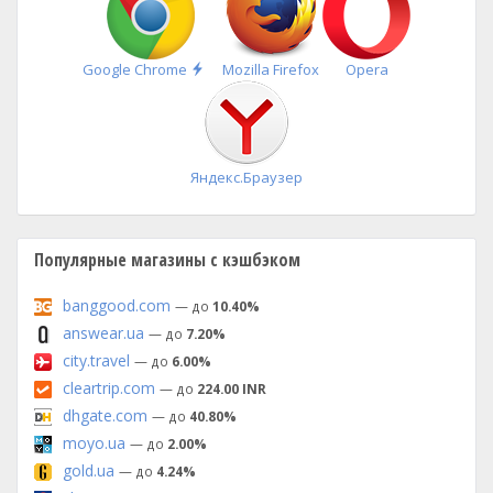
Быстрая
Google Chrome
Mozilla Firefox
Opera
установка
Яндекс.Браузер
Популярные магазины с кэшбэком
banggood.com
— до
10.40%
answear.ua
— до
7.20%
city.travel
— до
6.00%
cleartrip.com
— до
224.00 INR
dhgate.com
— до
40.80%
moyo.ua
— до
2.00%
gold.ua
— до
4.24%