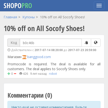
SHOPO
PRO
Перейти
Главная
Купоны
10% off on All Socofy Shoes!
к
10% off on All Socofy Shoes!
основному
содержанию
Код
Действителен с
2017-07-14 08:20:00
до
2017-07-23 20:59:00
Магазин
banggood.com
Promocode is required. The deal is available for all
customers. The deal applies to Socofy Shoes only.
0
426
9 лет назад
robot
Комментарии (0)
Никто ещё не оставил комментариев. Будьте