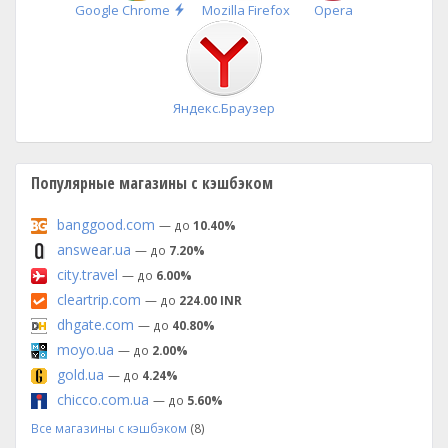
Быстрая
Google Chrome
Mozilla Firefox
Opera
установка
Яндекс.Браузер
Популярные магазины с кэшбэком
banggood.com
— до
10.40%
answear.ua
— до
7.20%
city.travel
— до
6.00%
cleartrip.com
— до
224.00 INR
dhgate.com
— до
40.80%
moyo.ua
— до
2.00%
gold.ua
— до
4.24%
chicco.com.ua
— до
5.60%
Все магазины с кэшбэком
(8)