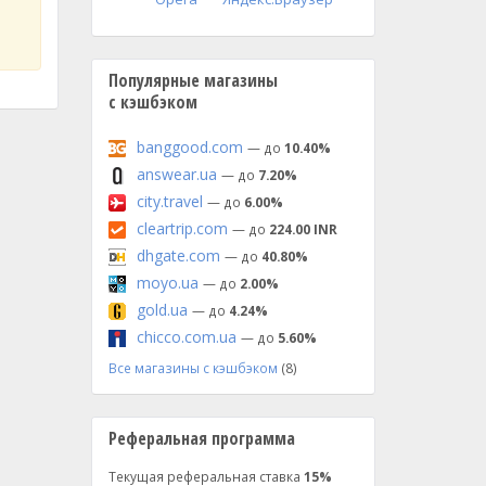
Популярные магазины
с кэшбэком
banggood.com
— до
10.40%
answear.ua
— до
7.20%
city.travel
— до
6.00%
cleartrip.com
— до
224.00 INR
dhgate.com
— до
40.80%
moyo.ua
— до
2.00%
gold.ua
— до
4.24%
chicco.com.ua
— до
5.60%
Все магазины с кэшбэком
(8)
Реферальная программа
Текущая реферальная ставка
15%