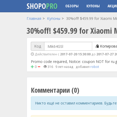
SHOPO
PRO
ОБЗОРЫ
КУПОНЫ
АКЦИ
Перейти к основному содержанию
Главная
Купоны
30%off! $459.99 for Xiaomi Mi 
30%off! $459.99 for Xiaomi M
Код
Копиров
Действителен с
2017-07-20 15:30:00
до
2017-07-27 2
Promo code required, Notice: coupon NOT for ru.
0
316
9 лет назад
добавил
robot
Комментарии (0)
Никто ещё не оставил комментариев. Будьте