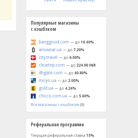
Популярные магазины
с кэшбэком
banggood.com
— до
10.40%
answear.ua
— до
7.20%
city.travel
— до
6.00%
cleartrip.com
— до
224.00 INR
dhgate.com
— до
40.80%
moyo.ua
— до
2.00%
gold.ua
— до
4.24%
chicco.com.ua
— до
5.60%
Все магазины с кэшбэком
(8)
Реферальная программа
Текущая реферальная ставка
15%