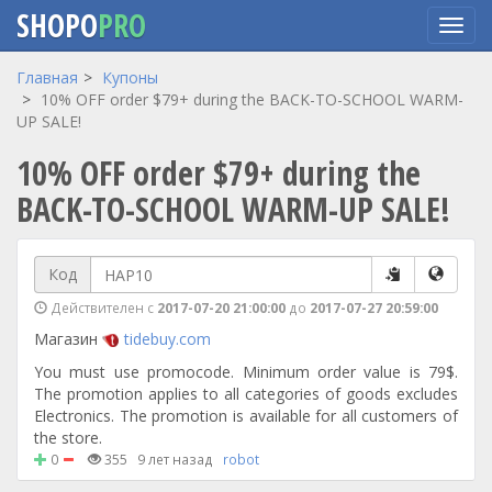
SHOPO
PRO
Перейти
Главная
Купоны
к
10% OFF order $79+ during the BACK-TO-SCHOOL WARM-
основному
UP SALE!
содержанию
10% OFF order $79+ during the
BACK-TO-SCHOOL WARM-UP SALE!
Код
Действителен с
2017-07-20 21:00:00
до
2017-07-27 20:59:00
Магазин
tidebuy.com
You must use promocode. Minimum order value is 79$.
The promotion applies to all categories of goods excludes
Electronics. The promotion is available for all customers of
the store.
0
355
9 лет назад
robot