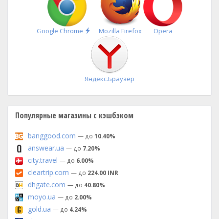
Быстрая
Google Chrome
Mozilla Firefox
Opera
установка
Яндекс.Браузер
Популярные магазины с кэшбэком
banggood.com
— до
10.40%
answear.ua
— до
7.20%
city.travel
— до
6.00%
cleartrip.com
— до
224.00 INR
dhgate.com
— до
40.80%
moyo.ua
— до
2.00%
gold.ua
— до
4.24%