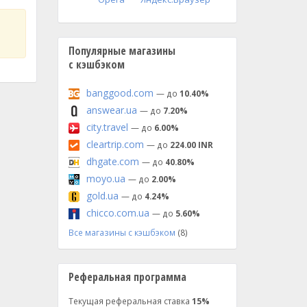
Популярные магазины
с кэшбэком
banggood.com
— до
10.40%
answear.ua
— до
7.20%
city.travel
— до
6.00%
cleartrip.com
— до
224.00 INR
dhgate.com
— до
40.80%
moyo.ua
— до
2.00%
gold.ua
— до
4.24%
chicco.com.ua
— до
5.60%
Все магазины с кэшбэком
(8)
Реферальная программа
Текущая реферальная ставка
15%