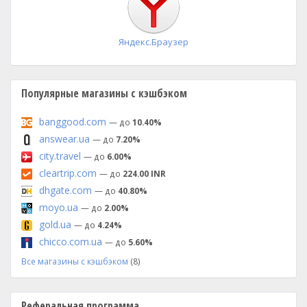
Яндекс.Браузер
Популярные магазины с кэшбэком
banggood.com
— до
10.40%
answear.ua
— до
7.20%
city.travel
— до
6.00%
cleartrip.com
— до
224.00 INR
dhgate.com
— до
40.80%
moyo.ua
— до
2.00%
gold.ua
— до
4.24%
chicco.com.ua
— до
5.60%
Все магазины с кэшбэком
(8)
Реферальная программа