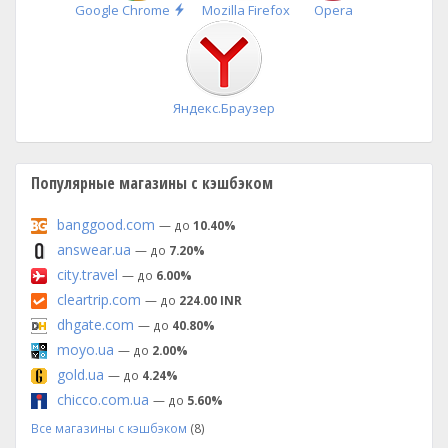
Быстрая
Google Chrome
Mozilla Firefox
Opera
установка
Яндекс.Браузер
Популярные магазины с кэшбэком
banggood.com
— до
10.40%
answear.ua
— до
7.20%
city.travel
— до
6.00%
cleartrip.com
— до
224.00 INR
dhgate.com
— до
40.80%
moyo.ua
— до
2.00%
gold.ua
— до
4.24%
chicco.com.ua
— до
5.60%
Все магазины с кэшбэком
(8)