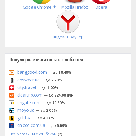
Быстрая
Google Chrome
Mozilla Firefox
Opera
установка
Яндекс.Браузер
Популярные магазины с кэшбэком
banggood.com
— до
10.40%
answear.ua
— до
7.20%
city.travel
— до
6.00%
cleartrip.com
— до
224.00 INR
dhgate.com
— до
40.80%
moyo.ua
— до
2.00%
gold.ua
— до
4.24%
chicco.com.ua
— до
5.60%
Все магазины с кэшбэком
(8)