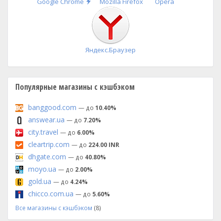
Быстрая
Google Chrome
Mozilla Firefox
Opera
установка
Яндекс.Браузер
Популярные магазины с кэшбэком
banggood.com
— до
10.40%
answear.ua
— до
7.20%
city.travel
— до
6.00%
cleartrip.com
— до
224.00 INR
dhgate.com
— до
40.80%
moyo.ua
— до
2.00%
gold.ua
— до
4.24%
chicco.com.ua
— до
5.60%
Все магазины с кэшбэком
(8)