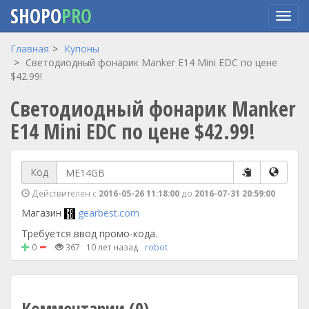
SHOPO
PRO
Перейти
Главная
Купоны
к
Cветодиодный фонарик Manker E14 Mini EDC по цене
основному
$42.99!
содержанию
Cветодиодный фонарик Manker
E14 Mini EDC по цене $42.99!
Код
Действителен с
2016-05-26 11:18:00
до
2016-07-31 20:59:00
Магазин
gearbest.com
Требуется ввод промо-кода.
0
367
10 лет назад
robot