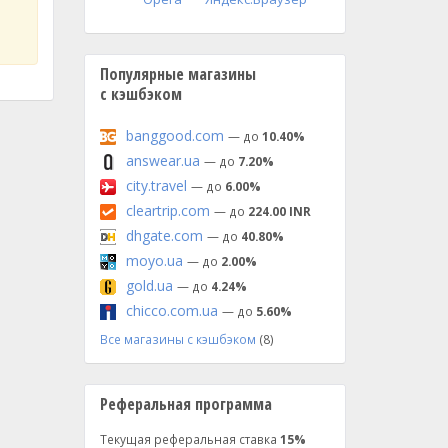
Популярные магазины
с кэшбэком
banggood.com
— до
10.40%
answear.ua
— до
7.20%
city.travel
— до
6.00%
cleartrip.com
— до
224.00 INR
dhgate.com
— до
40.80%
moyo.ua
— до
2.00%
gold.ua
— до
4.24%
chicco.com.ua
— до
5.60%
Все магазины с кэшбэком
(8)
Реферальная программа
Текущая реферальная ставка
15%