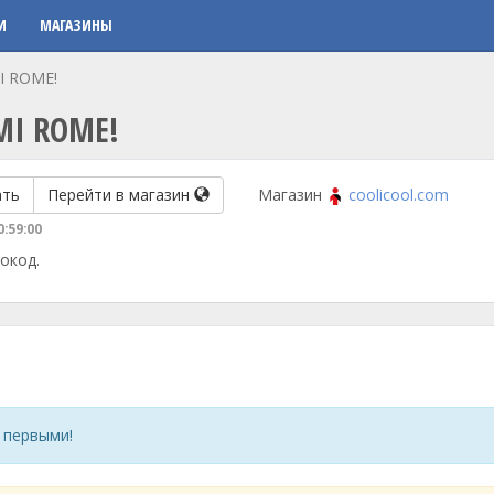
И
МАГАЗИНЫ
I ROME!
MI ROME!
ать
Перейти в магазин
Магазин
coolicool.com
0:59:00
окод.
 первыми!