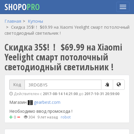
SHOPO
PRO
Перейти
Главная
Купоны
к
Скидка 35$!！ $69.99 на Xiaomi Yeelight смарт потолочный
основному
светодиодный светильник !
содержанию
Скидка 35$!！ $69.99 на Xiaomi
Yeelight смарт потолочный
светодиодный светильник !
Код
Действителен с
2017-08-14 14:21:00
до
2017-10-31 20:59:00
Магазин
gearbest.com
Необходимо ввод промокода !
0
304
9 лет назад
robot