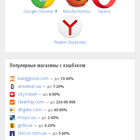
Быстрая
Google Chrome
Mozilla Firefox
Opera
установка
Яндекс.Браузер
Популярные магазины с кэшбэком
banggood.com
— до
10.40%
answear.ua
— до
7.20%
city.travel
— до
6.00%
cleartrip.com
— до
224.00 INR
dhgate.com
— до
40.80%
moyo.ua
— до
2.00%
gold.ua
— до
4.24%
chicco.com.ua
— до
5.60%