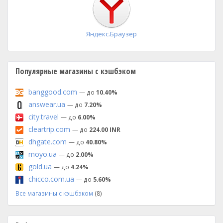
Яндекс.Браузер
Популярные магазины с кэшбэком
banggood.com
— до
10.40%
answear.ua
— до
7.20%
city.travel
— до
6.00%
cleartrip.com
— до
224.00 INR
dhgate.com
— до
40.80%
moyo.ua
— до
2.00%
gold.ua
— до
4.24%
chicco.com.ua
— до
5.60%
Все магазины с кэшбэком
(8)