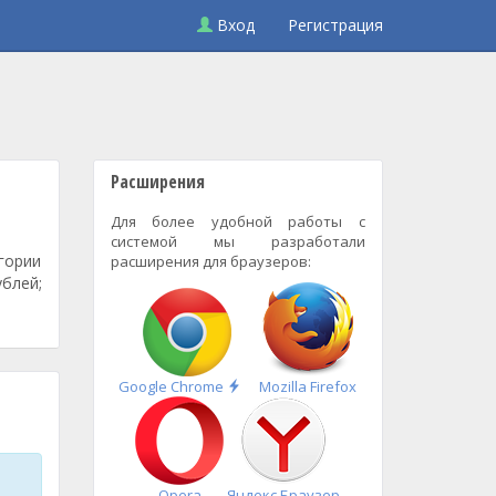
Вход
Регистрация
Расширения
Для более удобной работы с
системой мы разработали
гории
расширения для браузеров:
ублей;
Быстрая
Google Chrome
Mozilla Firefox
установка
Opera
Яндекс.Браузер