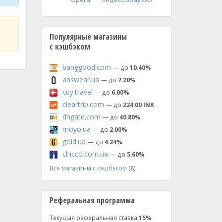
Популярные магазины
с кэшбэком
banggood.com
— до
10.40%
answear.ua
— до
7.20%
city.travel
— до
6.00%
cleartrip.com
— до
224.00 INR
dhgate.com
— до
40.80%
moyo.ua
— до
2.00%
gold.ua
— до
4.24%
chicco.com.ua
— до
5.60%
Все магазины с кэшбэком
(8)
Реферальная программа
Текущая реферальная ставка
15%