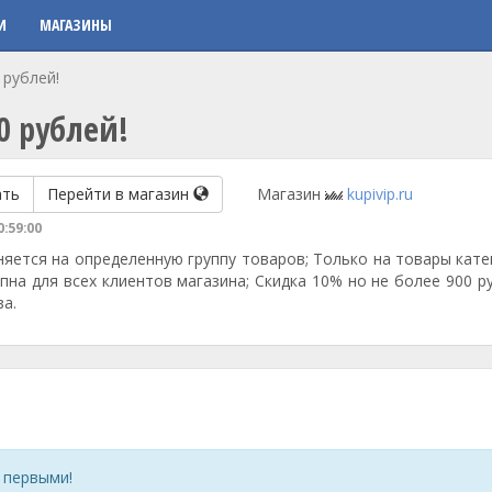
И
МАГАЗИНЫ
 рублей!
0 рублей!
ать
Перейти в магазин
Магазин
kupivip.ru
0:59:00
няется на определенную группу товаров; Только на товары кате
на для всех клиентов магазина; Скидка 10% но не более 900 р
за.
 первыми!