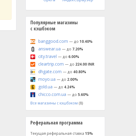
Популярные магазины
с кэшбэком
banggood.com
— до
10.40%
answear.ua
— до
7.20%
city.travel
— до
6.00%
cleartrip.com
— до
224.00 INR
dhgate.com
— до
40.80%
moyo.ua
— до
2.00%
gold.ua
— до
4.24%
chicco.com.ua
— до
5.60%
Все магазины с кэшбэком
(8)
Реферальная программа
Текущая реферальная ставка
15%