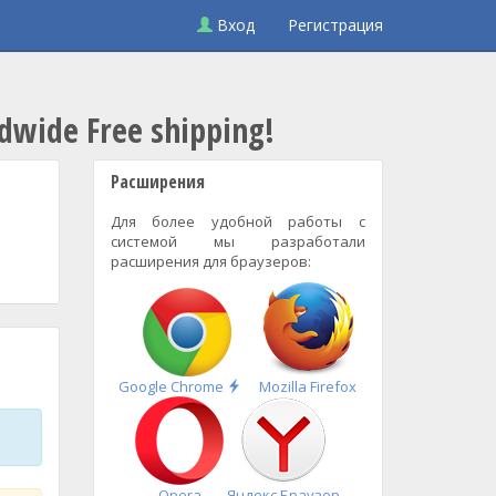
Вход
Регистрация
dwide Free shipping!
Расширения
Для более удобной работы с
системой мы разработали
расширения для браузеров:
Быстрая
Google Chrome
Mozilla Firefox
установка
Opera
Яндекс.Браузер