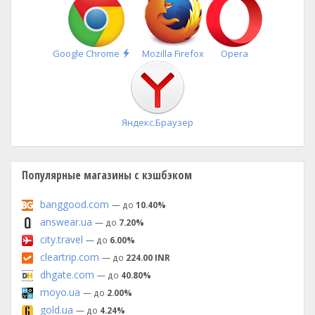
Быстрая
Google Chrome
Mozilla Firefox
Opera
установка
Яндекс.Браузер
Популярные магазины с кэшбэком
banggood.com
— до
10.40%
answear.ua
— до
7.20%
city.travel
— до
6.00%
cleartrip.com
— до
224.00 INR
dhgate.com
— до
40.80%
moyo.ua
— до
2.00%
gold.ua
— до
4.24%