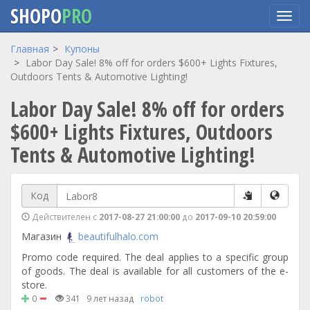
SHOPO
PRO
Перейти
Главная
Купоны
к
Labor Day Sale! 8% off for orders $600+ Lights Fixtures,
основному
Outdoors Tents & Automotive Lighting!
содержанию
Labor Day Sale! 8% off for orders
$600+ Lights Fixtures, Outdoors
Tents & Automotive Lighting!
Код
Действителен с
2017-08-27 21:00:00
до
2017-09-10 20:59:00
Магазин
beautifulhalo.com
Promo code required. The deal applies to a specific group
of goods. The deal is available for all customers of the e-
store.
0
341
9 лет назад
robot