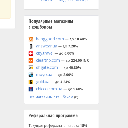
Популярные магазины
с кэшбэком
banggood.com
— до
10.40%
answear.ua
— до
7.20%
city.travel
— до
6.00%
cleartrip.com
— до
224.00 INR
dhgate.com
— до
40.80%
moyo.ua
— до
2.00%
gold.ua
— до
4.24%
chicco.com.ua
— до
5.60%
Все магазины с кэшбэком
(8)
Реферальная программа
Текущая реферальная ставка
15%