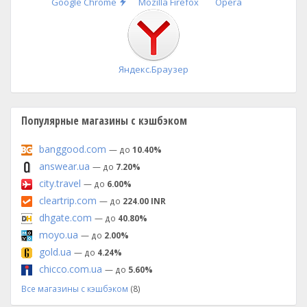
Быстрая
Google Chrome
Mozilla Firefox
Opera
установка
Яндекс.Браузер
Популярные магазины с кэшбэком
banggood.com
— до
10.40%
answear.ua
— до
7.20%
city.travel
— до
6.00%
cleartrip.com
— до
224.00 INR
dhgate.com
— до
40.80%
moyo.ua
— до
2.00%
gold.ua
— до
4.24%
chicco.com.ua
— до
5.60%
Все магазины с кэшбэком
(8)