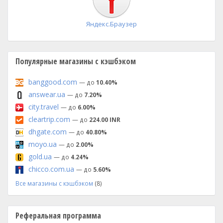
Яндекс.Браузер
Популярные магазины с кэшбэком
banggood.com
— до
10.40%
answear.ua
— до
7.20%
city.travel
— до
6.00%
cleartrip.com
— до
224.00 INR
dhgate.com
— до
40.80%
moyo.ua
— до
2.00%
gold.ua
— до
4.24%
chicco.com.ua
— до
5.60%
Все магазины с кэшбэком
(8)
Реферальная программа