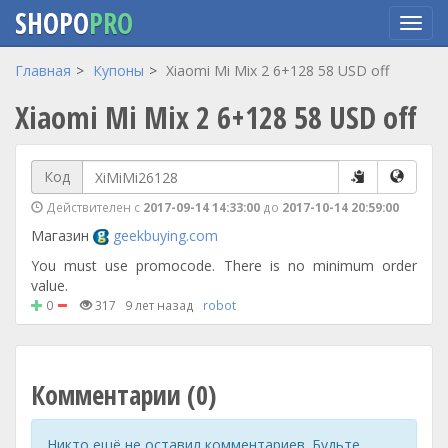
SHOPO
PRO
Перейти
Главная
Купоны
Xiaomi Mi Mix 2 6+128 58 USD off
к
Xiaomi Mi Mix 2 6+128 58 USD off
основному
содержанию
Код
Действителен с
2017-09-14 14:33:00
до
2017-10-14 20:59:00
Магазин
geekbuying.com
You must use promocode. There is no minimum order
value.
0
317
9 лет назад
robot
Комментарии (0)
Никто ещё не оставил комментариев. Будьте