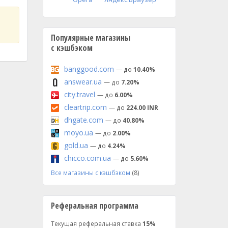
Популярные магазины
с кэшбэком
banggood.com
— до
10.40%
answear.ua
— до
7.20%
city.travel
— до
6.00%
cleartrip.com
— до
224.00 INR
dhgate.com
— до
40.80%
moyo.ua
— до
2.00%
gold.ua
— до
4.24%
chicco.com.ua
— до
5.60%
Все магазины с кэшбэком
(8)
Реферальная программа
Текущая реферальная ставка
15%