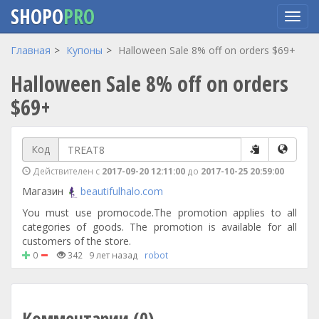
SHOPO
PRO
Перейти
Главная
Купоны
Halloween Sale 8% off on orders $69+
к
Halloween Sale 8% off on orders
основному
содержанию
$69+
Код
Действителен с
2017-09-20 12:11:00
до
2017-10-25 20:59:00
Магазин
beautifulhalo.com
You must use promocode.The promotion applies to all
categories of goods. The promotion is available for all
customers of the store.
0
342
9 лет назад
robot