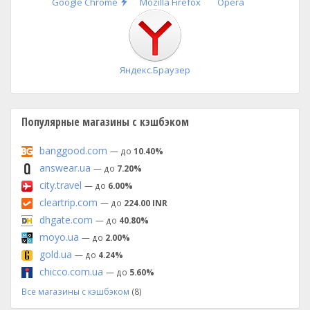
Быстрая
Google Chrome
Mozilla Firefox
Opera
установка
Яндекс.Браузер
Популярные магазины с кэшбэком
banggood.com
— до
10.40%
answear.ua
— до
7.20%
city.travel
— до
6.00%
cleartrip.com
— до
224.00 INR
dhgate.com
— до
40.80%
moyo.ua
— до
2.00%
gold.ua
— до
4.24%
chicco.com.ua
— до
5.60%
Все магазины с кэшбэком
(8)